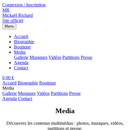
Connexion / Inscription
MR
Mickaël Richard
Site officiel
Menu
Accueil
Biographie
Boutique
Media
Gallerie
Musiques
Vidéos
Partitions
Presse
Agenda
Contact
0,00 €
Accueil
Biographie
Boutique
Media
Gallerie
Musiques
Vidéos
Partitions
Presse
Agenda
Contact
Media
Découvrez les contenus multimédias : photos, musiques, vidéos,
partitions et presse.