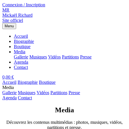
Connexion / Inscription
MR
Mickaël Richard
Site officiel
Menu
Accueil
Biographie
Boutique
Media
Gallerie
Musiques
Vidéos
Partitions
Presse
Agenda
Contact
0,00 €
Accueil
Biographie
Boutique
Media
Gallerie
Musiques
Vidéos
Partitions
Presse
Agenda
Contact
Media
Découvrez les contenus multimédias : photos, musiques, vidéos,
partitions et presse.