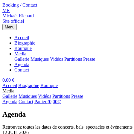
Booking / Contact
MR
Mickaël Richard
Site officiel
Menu
Accueil
Biographie
Boutique
Media
Gallerie
Musiques
Vidéos
Partitions
Presse
Agenda
Contact
0,00 €
Accueil
Biographie
Boutique
Media
Gallerie
Musiques
Vidéos
Partitions
Presse
Agenda
Contact
Panier (0,00€)
Agenda
Retrouvez toutes les dates de concerts, bals, spectacles et événements 
12
JUIL
2026