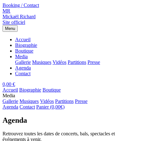
Booking / Contact
MR
Mickaël Richard
Site officiel
Menu
Accueil
Biographie
Boutique
Media
Gallerie
Musiques
Vidéos
Partitions
Presse
Agenda
Contact
0,00 €
Accueil
Biographie
Boutique
Media
Gallerie
Musiques
Vidéos
Partitions
Presse
Agenda
Contact
Panier (0,00€)
Agenda
Retrouvez toutes les dates de concerts, bals, spectacles et
événements à venir.