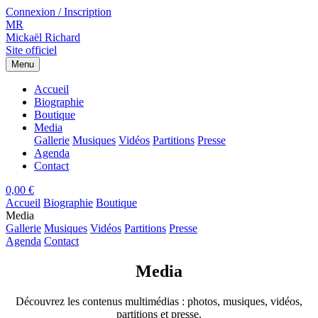
Connexion / Inscription
MR
Mickaël Richard
Site officiel
Menu
Accueil
Biographie
Boutique
Media
Gallerie
Musiques
Vidéos
Partitions
Presse
Agenda
Contact
0,00 €
Accueil
Biographie
Boutique
Media
Gallerie
Musiques
Vidéos
Partitions
Presse
Agenda
Contact
Media
Découvrez les contenus multimédias : photos, musiques, vidéos,
partitions et presse.