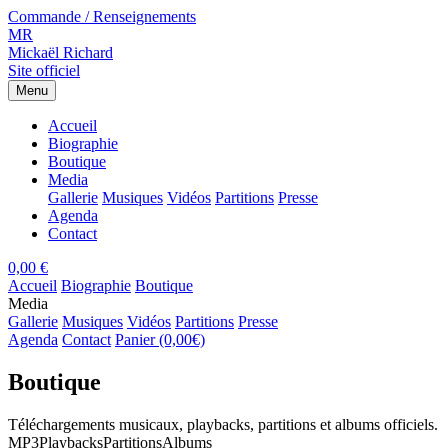
Commande / Renseignements
MR
Mickaël Richard
Site officiel
Menu
Accueil
Biographie
Boutique
Media
Gallerie
Musiques
Vidéos
Partitions
Presse
Agenda
Contact
0,00 €
Accueil
Biographie
Boutique
Media
Gallerie
Musiques
Vidéos
Partitions
Presse
Agenda
Contact
Panier (0,00€)
Boutique
Téléchargements musicaux, playbacks, partitions et albums officiels.
MP3
Playbacks
Partitions
Albums