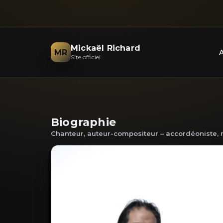
Mickaël Richard
MR
A
Site officiel
Biographie
Chanteur, auteur-compositeur – accordéoniste, m