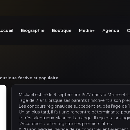
ccueil
Biographie
Boutique
Media
Agenda
C
usique festive et populaire.
Mickaël est né le 9 septembre 1977 dans le Maine-et-
l’âge de 7 ans lorsque ses parents l’inscrivent à son pr
Les concours régionaux se succèdent et, dès l’âge de 13 
Un an plus tard, il fait une rencontre déterminante pour
le très talentueux Maurice Larcange. Il rejoint alors l
l’Accordéon » et enregistre ses premiers titres.
À 20 ans, Mickaël décide de se consacrer entièrement à