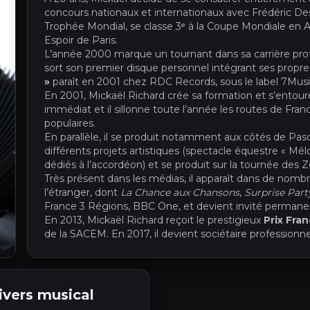
concours nationaux et internationaux avec Frédéric Des
Trophée Mondial, se classe 3ᵉ à la Coupe Mondiale en A
Espoir de Paris.
L’année 2000 marque un tournant dans sa carrière profe
sort son premier disque personnel intégrant ses propr
»
paraît en 2001 chez RDC Records, sous le label 7Musi
En 2001, Mickaël Richard crée sa formation et s’entour
immédiat et il sillonne toute l’année les routes de Fran
populaires.
En parallèle, il se produit notamment aux côtés de Pasca
différents projets artistiques (spectacle équestre « M
dédiés à l’accordéon) et se produit sur la tournée des 
Très présent dans les médias, il apparaît dans de nomb
l’étranger, dont
La Chance aux Chansons
,
Surprise Part
France 3 Régions, BBC One, et devient invité permane
En 2013, Mickaël Richard reçoit le prestigieux
Prix Fra
de la SACEM. En 2017, il devient sociétaire professionn
ivers musical