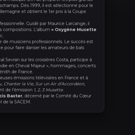
champs. Dès 1999, il est sélectionné pour le
llemagne et obtient le 1er prix à la Coupe
ssionnelle. Guidé par Maurice Larcange, il
es compositions. L’album
« Oxygène Musette
c.
e de musiciens professionnels. Le succès est
ce pour faire danser les amateurs de bals
l Sevran sur les croisières Costa, participe à
élodie en Cheval Majeur », hommages, concerts
Zénith de France.
reuses émissions télévisées en France et à
y
,
Chanter la Vie
,
Sur un Air d’Accordéon
,
nt de l’émission
1, 2, 3 Musette
.
ncis Baxter
, décerné par le Comité du Cœur
el de la SACEM.