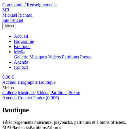
Commande / Renseignements
MR
Mickaël Richard
Site officiel
Menu
Accueil
Biographie
Boutique
Media
Gallerie
Musiques
Vidéos
Partitions
Presse
Agenda
Contact
0,00 €
Accueil
Biographie
Boutique
Media
Gallerie
Musiques
Vidéos
Partitions
Presse
Agenda
Contact
Panier (0,00€)
Boutique
Téléchargements musicaux, playbacks, partitions et albums officiels.
MP3
Playbacks
Partitions
Albums